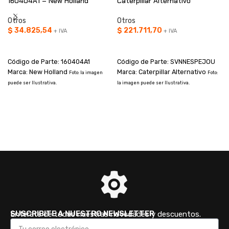
160404A1 – New Holland
Caterpillar Alternativo
Otros
Otros
$
34.825,54
$
221.711,70
+ IVA
+ IVA
AÑADIR AL CARRITO
AÑADIR AL CARRITO
Código de Parte: 160404A1
Código de Parte: SVNNESPEJOU
Marca: New Holland
Marca: Caterpillar Alternativo
Foto: la imagen
Foto:
puede ser Ilustrativa.
la imagen puede ser Ilustrativa.
I
a
SUSCRIBITE A NUESTRO NEWSLETTER
Enterate de todas nuestras novedades y descuentos.