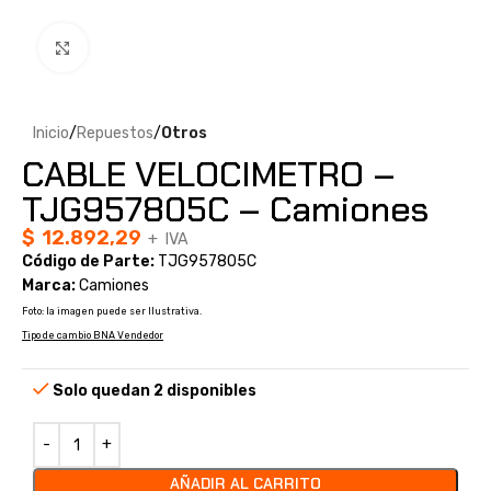
Clic para ampliar
Inicio
Repuestos
Otros
CABLE VELOCIMETRO –
TJG957805C – Camiones
$
12.892,29
+ IVA
Código de Parte:
TJG957805C
Marca:
Camiones
Foto: la imagen puede ser Ilustrativa.
Tipo de cambio BNA Vendedor
Solo quedan 2 disponibles
AÑADIR AL CARRITO