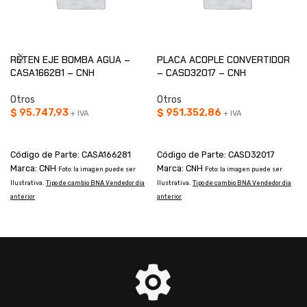
RETEN EJE BOMBA AGUA –
PLACA ACOPLE CONVERTIDOR
CASA166281 – CNH
– CASD32017 – CNH
Otros
Otros
$
95.747,93
$
951.352,86
+ IVA
+ IVA
AÑADIR AL CARRITO
AÑADIR AL CARRITO
Código de Parte: CASA166281
Código de Parte: CASD32017
Marca: CNH
Marca: CNH
Foto: la imagen puede ser
Foto: la imagen puede ser
Ilustrativa.
Tipo de cambio BNA Vendedor dia
Ilustrativa.
Tipo de cambio BNA Vendedor dia
I
anterior
anterior
a