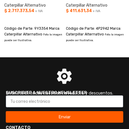
Caterpillar Alternativo
Caterpillar Alternativo
$
2.717.373,54
$
411.631,34
+ IVA
+ IVA
p
AÑADIR AL CARRITO
AÑADIR AL CARRITO
Código de Parte: 9Y3354 Marca:
Código de Parte: 4P2942 Marca:
Caterpillar Alternativo
Caterpillar Alternativo
Foto: la imagen
Foto: la imagen
puede ser Ilustrativa.
puede ser Ilustrativa.
SUSCRIBITE A NUESTRO NEWSLETTER
Enterate de todas nuestras novedades y descuentos.
Enviar
CONTACTO