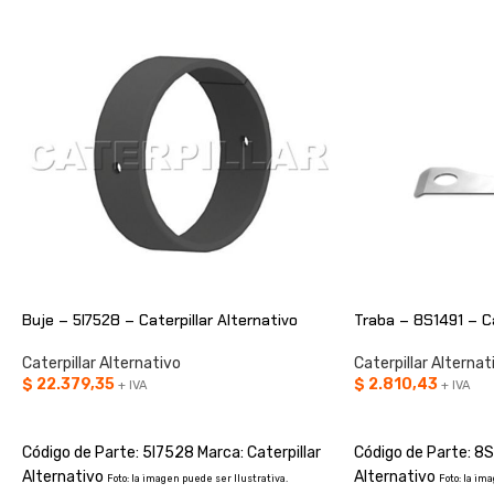
Buje – 5I7528 – Caterpillar Alternativo
Traba – 8S1491 – Ca
Caterpillar Alternativo
Caterpillar Alternat
$
22.379,35
$
2.810,43
+ IVA
+ IVA
AÑADIR AL CARRITO
AÑADIR AL CARRIT
Código de Parte: 5I7528 Marca: Caterpillar
Código de Parte: 8S
Alternativo
Alternativo
Foto: la imagen puede ser Ilustrativa.
Foto: la im