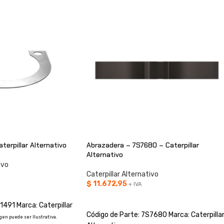
terpillar Alternativo
Abrazadera – 7S7680 – Caterpillar
Alternativo
ivo
Caterpillar Alternativo
$
11.672,95
+ IVA
O
AÑADIR AL CARRITO
1491 Marca: Caterpillar
Código de Parte: 7S7680 Marca: Caterpilla
agen puede ser Ilustrativa.