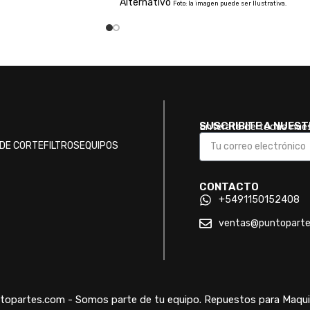
Alternativo
Foto: la imagen puede ser Ilustrativa.
SUSCRIBITE A NUES
Enterate de todas nue
DE CORTE
FILTROS
EQUIPOS
CONTACTO
+5491150152408
ventas@puntopart
opartes.com - Somos parte de tu equipo. Repuestos para Maquin