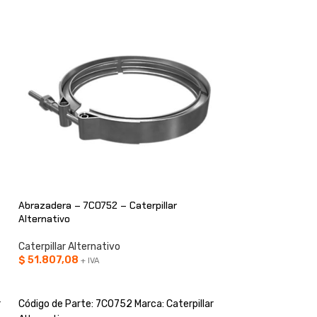
Abrazadera – 7C0752 – Caterpillar
Abrazadera – 9Y831
Alternativo
Alternativo
Caterpillar Alternativo
Caterpillar Alterna
$
51.807,08
$
17.070,76
+ IVA
+ IVA
AÑADIR AL CARRITO
AÑADIR AL CARRI
r
Código de Parte: 7C0752 Marca: Caterpillar
Código de Parte: 9