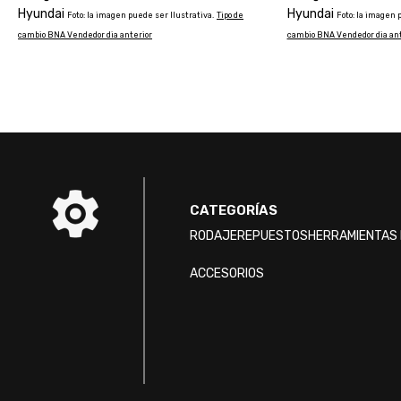
Hyundai
Hyundai
Foto: la imagen puede ser Ilustrativa.
Tipo de
Foto: la imagen 
cambio BNA Vendedor dia anterior
cambio BNA Vendedor dia ant
CATEGORÍAS
RODAJE
REPUESTOS
HERRAMIENTAS 
ACCESORIOS