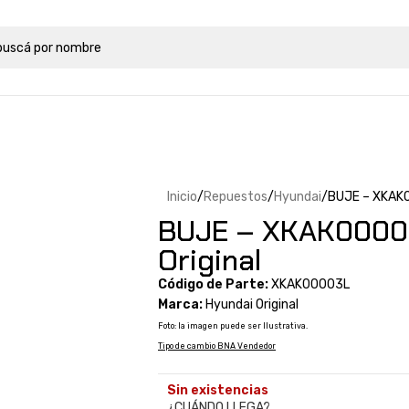
Inicio
Repuestos
Hyundai
BUJE – XKAK0
BUJE – XKAK0000
Original
Código de Parte:
XKAK00003L
Marca:
Hyundai Original
Foto: la imagen puede ser Ilustrativa.
Tipo de cambio BNA Vendedor
Sin existencias
¿CUÁNDO LLEGA?