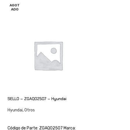
AGOT
ADO
ACTUADOR – 21EN3
Hyundai
,
Otros
SELLO – ZGAQ02507 – Hyundai
$
175.644,44
+ IV
AÑADIR AL CARRI
Hyundai
,
Otros
CONSULTAR
Código de Parte: 
Hyundai
Foto: la imagen
Código de Parte: ZGAQ02507 Marca: