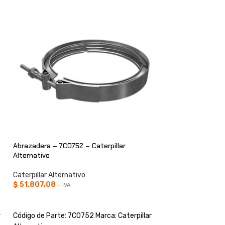
Abrazadera – 7C0752 – Caterpillar
Abrazadera – 9Y831
Alternativo
Alternativo
Caterpillar Alternativo
Caterpillar Alterna
$
51.807,08
$
17.070,76
+ IVA
+ IVA
AÑADIR AL CARRITO
AÑADIR AL CARRI
r
Código de Parte: 7C0752 Marca: Caterpillar
Código de Parte: 9