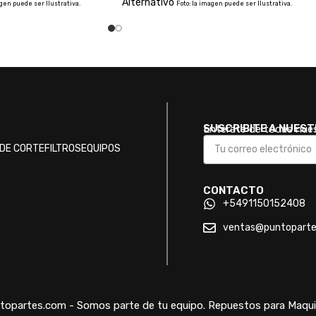
Alternativo
agen puede ser Ilustrativa.
Foto: la imagen puede ser Ilustrativa.
SUSCRIBITE A NUES
Enterate de todas nue
DE CORTE
FILTROS
EQUIPOS
CONTACTO
+5491150152408
ventas@puntopart
opartes.com - Somos parte de tu equipo. Repuestos para Maquin