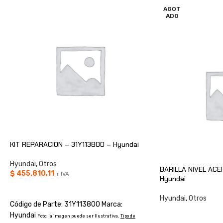
AGOT
ADO
KIT REPARACION – 31Y113800 – Hyundai
Hyundai
,
Otros
BARILLA NIVEL ACE
$
455.810,11
+ IVA
Hyundai
AÑADIR AL CARRITO
Hyundai
,
Otros
Código de Parte: 31Y113800 Marca:
CONSULTAR
Hyundai
Foto: la imagen puede ser Ilustrativa.
Tipo de