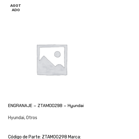
AGOT
AGOT
ADO
ADO
ENGRANAJE – ZTAM00298 – Hyundai
ANILLO – ZTAM002
Hyundai
,
Otros
Hyundai
,
Otros
CONSULTAR
CONSULTAR
Código de Parte: ZTAM00298 Marca:
Código de Parte: 