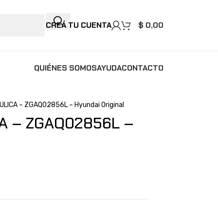
CREÁ TU CUENTA
$
0,00
QUIÉNES SOMOS
AYUDA
CONTACTO
LICA – ZGAQ02856L – Hyundai Original
A – ZGAQ02856L –