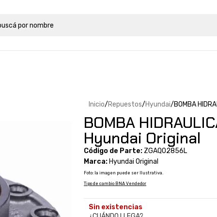
Inicio
Repuestos
Hyundai
BOMBA HIDRAU
BOMBA HIDRAULIC
Hyundai Original
Código de Parte:
ZGAQ02856L
Marca:
Hyundai Original
Foto: la imagen puede ser Ilustrativa.
Tipo de cambio BNA Vendedor
Sin existencias
¿CUÁNDO LLEGA?