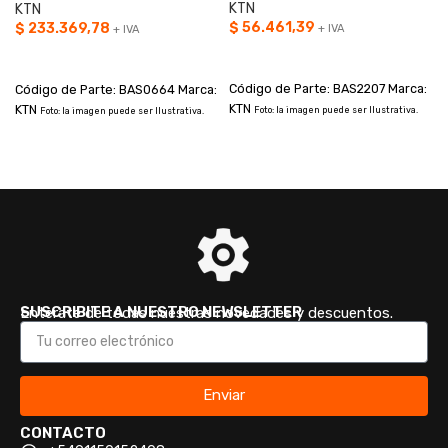
KTN
KTN
$
56.461,39
$
233.369,78
+ IVA
+ IVA
AÑADIR AL CARRITO
AÑADIR AL CARRITO
Código de Parte: BAS2207 Marca:
Código de Parte: BAS0664 Marca:
KTN
KTN
Foto: la imagen puede ser Ilustrativa.
Foto: la imagen puede ser Ilustrativa.
SUSCRIBITE A NUESTRO NEWSLETTER
Enterate de todas nuestras novedades y descuentos.
Enviar
CONTACTO