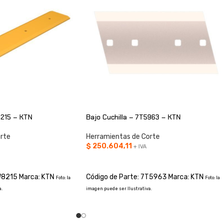
8215 – KTN
Bajo Cuchilla – 7T5963 – KTN
rte
Herramientas de Corte
$
250.604,11
+ IVA
O
AÑADIR AL CARRITO
W8215 Marca: KTN
Código de Parte: 7T5963 Marca: KTN
Foto: la
Foto: la
.
imagen puede ser Ilustrativa.