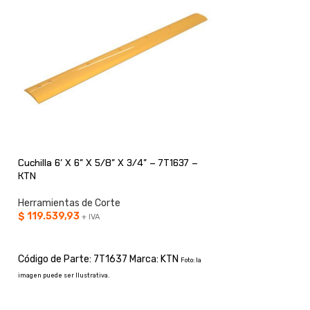
Cuchilla 6′ X 6″ X 5/8″ X 3/4″ – 7T1637 –
Cuchilla 6′ X 6″ X 
KTN
KTN
Herramientas de Corte
Herramientas de C
$
119.539,93
$
100.580,68
+ IVA
+ IV
AÑADIR AL CARRITO
AÑADIR AL CARRI
Código de Parte: 7T1637 Marca: KTN
Código de Parte: 
Foto: la
imagen puede ser Ilustrativa.
imagen puede ser Ilustrati