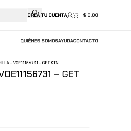
CREÁ TU CUENTA
$
0,00
QUIÉNES SOMOS
AYUDA
CONTACTO
ILLA – VOE11156731 – GET KTN
VOE11156731 – GET