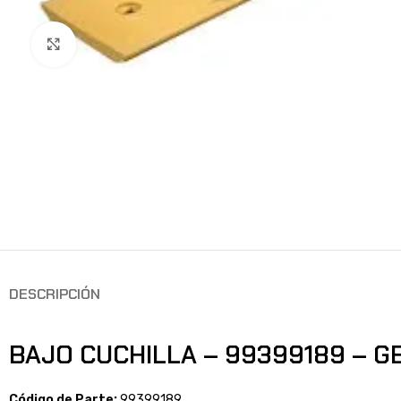
Clic para ampliar
DESCRIPCIÓN
BAJO CUCHILLA – 99399189 – G
Código de Parte:
99399189