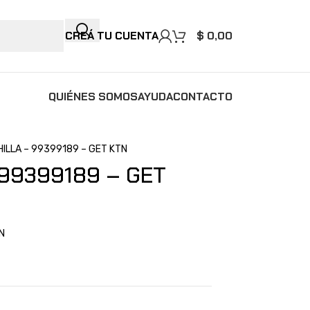
CREÁ TU CUENTA
$
0,00
QUIÉNES SOMOS
AYUDA
CONTACTO
ILLA – 99399189 – GET KTN
99399189 – GET
N