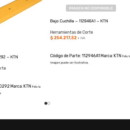
Bajo Cuchilla – 112946A1 – KTN
Herramientas de Corte
$
254.217,52
+ IVA
AÑADIR AL CARRITO
Código de Parte: 112946A1 Marca: KTN
0292 – KTN
Foto: l
imagen puede ser Ilustrativa.
rte
U0292 Marca: KTN
Foto: la
.