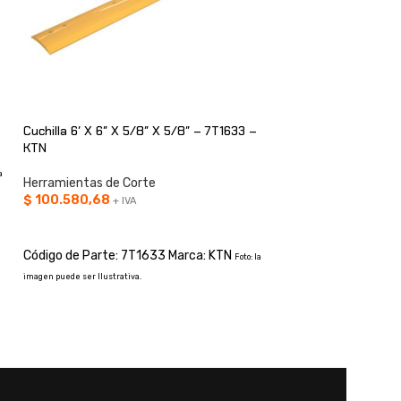
Cuchilla 6′ X 6″ X 5/8″ X 5/8″ – 7T1633 –
Cuchilla 6′ X 8″ X
KTN
KTN
a
Herramientas de Corte
Herramientas de C
$
100.580,68
$
207.986,69
+ IVA
+ IV
AÑADIR AL CARRITO
AÑADIR AL CARRI
Código de Parte: 7T1633 Marca: KTN
Código de Parte: 
Foto: la
imagen puede ser Ilustrativa.
imagen puede ser Ilustrati