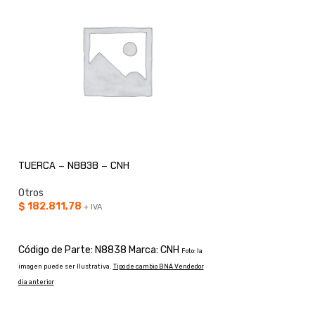
TUERCA – N8838 – CNH
SELLO – 148944A1
Otros
Otros
$
182.811,78
$
91.792,51
+ IVA
+ IVA
AÑADIR AL CARRITO
AÑADIR AL CARRI
Código de Parte: N8838 Marca: CNH
Código de Parte: 
Foto: la
imagen puede ser Ilustrativa.
Tipo de cambio BNA Vendedor
la imagen puede ser Ilustra
dia anterior
dia anterior