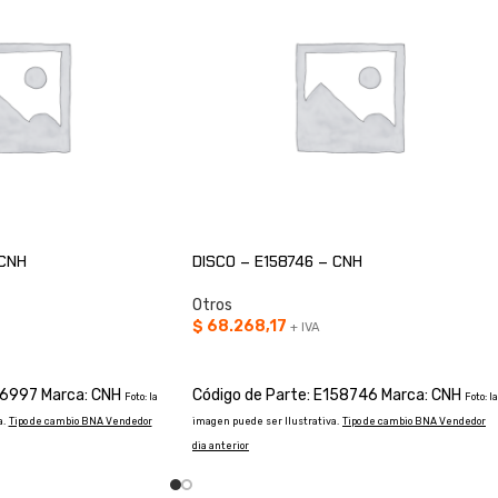
 CNH
DISCO – E158746 – CNH
Otros
$
68.268,17
+ IVA
O
AÑADIR AL CARRITO
76997 Marca: CNH
Código de Parte: E158746 Marca: CNH
Foto: la
Foto: la
.
Tipo de cambio BNA Vendedor
imagen puede ser Ilustrativa.
Tipo de cambio BNA Vendedor
dia anterior