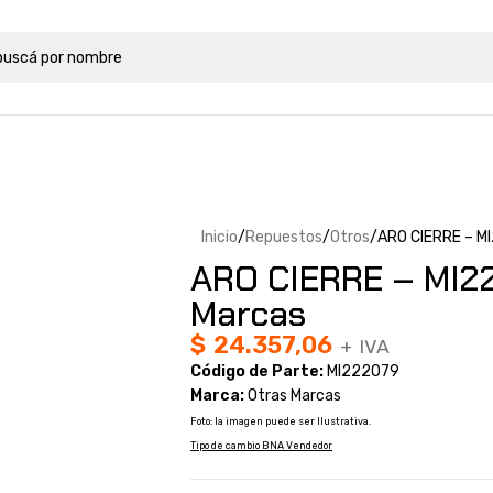
Inicio
Repuestos
Otros
ARO CIERRE – M
ARO CIERRE – MI2
Marcas
$
24.357,06
+ IVA
Código de Parte:
MI222079
Marca:
Otras Marcas
Foto: la imagen puede ser Ilustrativa.
Tipo de cambio BNA Vendedor