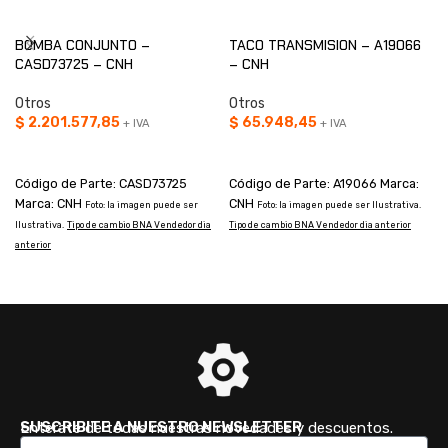
BOMBA CONJUNTO –
TACO TRANSMISION – A19066
CASD73725 – CNH
– CNH
Otros
Otros
$
2.201.577,85
$
65.948,45
+ IVA
+ IVA
AÑADIR AL CARRITO
AÑADIR AL CARRITO
Código de Parte: CASD73725
Código de Parte: A19066 Marca:
Marca: CNH
CNH
Foto: la imagen puede ser
Foto: la imagen puede ser Ilustrativa.
I
Ilustrativa.
Tipo de cambio BNA Vendedor dia
Tipo de cambio BNA Vendedor dia anterior
a
anterior
SUSCRIBITE A NUESTRO NEWSLETTER
Enterate de todas nuestras novedades y descuentos.