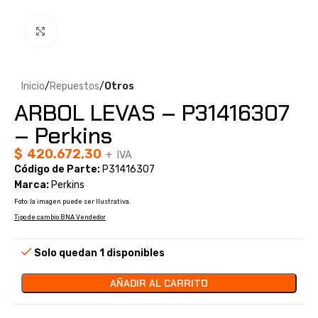
Clic para ampliar
Inicio
Repuestos
Otros
ARBOL LEVAS – P31416307
– Perkins
$
420.672,30
+ IVA
Código de Parte:
P31416307
Marca:
Perkins
Foto: la imagen puede ser Ilustrativa.
Tipo de cambio BNA Vendedor
Solo quedan 1 disponibles
AÑADIR AL CARRITO