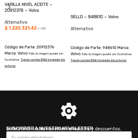
VARILLA NIVEL ACEITE –
20912376 – Volvo
SELLO – 948610 – Volvo
Alternativo
$
1.220.321,42
Alternativo
+ IVA
AÑADIR AL CARRITO
CONSULTAR
Código de Parte: 20912376
Código de Parte: 948610 Marca:
Marca: Volvo
Volvo
Foto: la imagen puede ser
Foto: la imagen puede ser Ilustrativa.
Ilustrativa.
Tipo de cambio BNA Vendedor dia
Tipo de cambio BNA Vendedor dia anterior
anterior
I
a
SUSCRIBITE A NUESTRO NEWSLETTER
Enterate de todas nuestras novedades y descuentos.