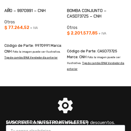
ARO – 9970991 – CNH
BOMBA CONJUNTO –
CASD73725 – CNH
Otros
$
77.264,52
Otros
+ IVA
$
2.201.577,85
+ IVA
AÑADIR AL CARRITO
AÑADIR AL CARRITO
Código de Parte: 9970991 Marca:
Código de Parte: CASD73725
CNH
Foto: la imagen puede ser Ilustrativa.
Marca: CNH
Foto: la imagen puede ser
Tipo de cambio BNA Vendedor dia anterior
T
Ilustrativa.
Tipo de cambio BNA Vendedor dia
anterior
SUSCRIBITE A NUESTRO NEWSLETTER
Enterate de todas nuestras novedades y descuentos.