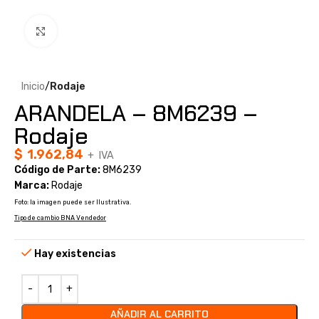
Clic para ampliar
Inicio
Rodaje
ARANDELA – 8M6239 –
Rodaje
$
1.962,84
+ IVA
Código de Parte:
8M6239
Marca:
Rodaje
Foto: la imagen puede ser Ilustrativa.
Tipo de cambio BNA Vendedor
Hay existencias
AÑADIR AL CARRITO