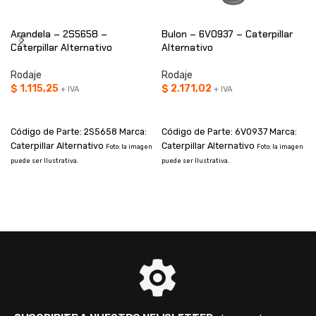
Arandela – 2S5658 –
Bulon – 6V0937 – Caterpillar
Caterpillar Alternativo
Alternativo
Rodaje
Rodaje
$
1.115,25
$
2.171,02
+ IVA
+ IVA
AÑADIR AL CARRITO
AÑADIR AL CARRITO
Código de Parte: 2S5658 Marca:
Código de Parte: 6V0937 Marca:
Caterpillar Alternativo
Caterpillar Alternativo
Foto: la imagen
Foto: la imagen
puede ser Ilustrativa.
puede ser Ilustrativa.
p