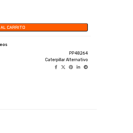
 AL CARRITO
seos
PP48264
Caterpillar Alternativo