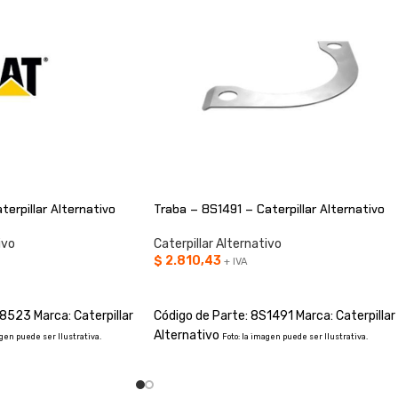
erpillar Alternativo
Traba – 8S1491 – Caterpillar Alternativo
ivo
Caterpillar Alternativo
$
2.810,43
+ IVA
O
AÑADIR AL CARRITO
8523 Marca: Caterpillar
Código de Parte: 8S1491 Marca: Caterpillar
Alternativo
agen puede ser Ilustrativa.
Foto: la imagen puede ser Ilustrativa.