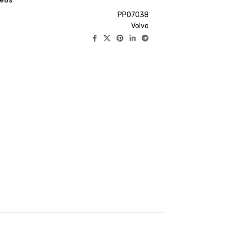
seos
PP07038
Volvo