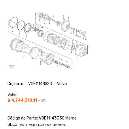
AGOT
ADO
Cojinete – VOE11143330 – Volvo
Volvo
BOMBA HIDRAULICA
$
4.744.318,11
+ IVA
AÑADIR AL CARRITO
Volvo
CONSULTAR
Código de Parte: VOE11143330 Marca:
SDLG
Foto: la imagen puede ser Ilustrativa.
Código de Parte: