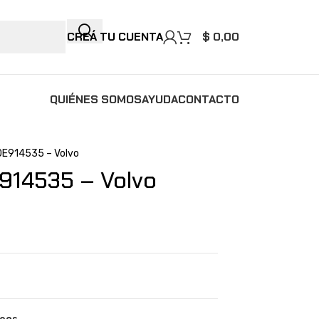
CREÁ TU CUENTA
$
0,00
QUIÉNES SOMOS
AYUDA
CONTACTO
VOE914535 – Volvo
E914535 – Volvo