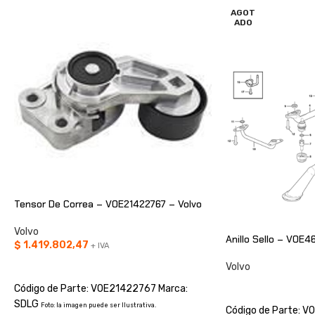
AGOT
ADO
Tensor De Correa – VOE21422767 – Volvo
Volvo
Anillo Sello – VOE4
$
1.419.802,47
+ IVA
AÑADIR AL CARRITO
Volvo
CONSULTAR
Código de Parte: VOE21422767 Marca:
SDLG
Foto: la imagen puede ser Ilustrativa.
Código de Parte: 