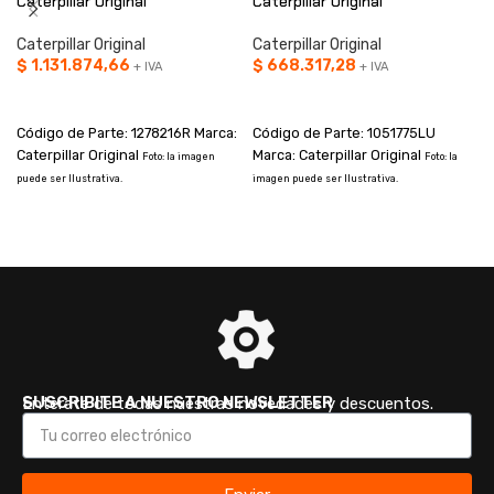
Caterpillar Original
Caterpillar Original
Caterpillar Original
Caterpillar Original
$
1.131.874,66
$
668.317,28
+ IVA
+ IVA
AÑADIR AL CARRITO
AÑADIR AL CARRITO
Código de Parte: 1278216R Marca:
Código de Parte: 1051775LU
Caterpillar Original
Marca: Caterpillar Original
Foto: la imagen
Foto: la
puede ser Ilustrativa.
imagen puede ser Ilustrativa.
i
SUSCRIBITE A NUESTRO NEWSLETTER
Enterate de todas nuestras novedades y descuentos.