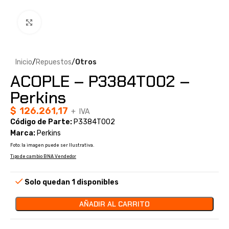
Clic para ampliar
Inicio
Repuestos
Otros
ACOPLE – P3384T002 –
Perkins
$
126.261,17
+ IVA
Código de Parte:
P3384T002
Marca:
Perkins
Foto: la imagen puede ser Ilustrativa.
Tipo de cambio BNA Vendedor
Solo quedan 1 disponibles
AÑADIR AL CARRITO