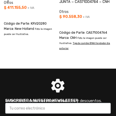
JUNTA – CAS71004764 – CNH
Otros
$
411.155,50
+ IVA
Otros
AÑADIR AL CARRITO
$
90.558,30
+ IVA
Código de Parte: KRV20280
AÑADIR AL CARRITO
Marca: New Holland
Foto: la imagen
Código de Parte: CAS71004764
puede ser Ilustrativa.
Marca: CNH
Foto: la imagen puede ser
Ilustrativa.
Tipo de cambio BNA Vendedor dia
I
anterior
a
SUSCRIBITE A NUESTRO NEWSLETTER
Enterate de todas nuestras novedades y descuentos.